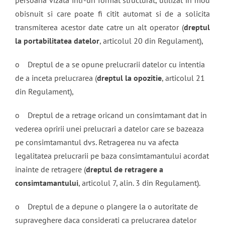
persoana vizata intr-un format structurat, utilizat in mod
obisnuit si care poate fi citit automat si de a solicita
transmiterea acestor date catre un alt operator (
dreptul
la portabilitatea datelor
, articolul 20 din Regulament),
o Dreptul de a se opune prelucrarii datelor cu intentia
de a inceta prelucrarea (
dreptul la opozitie
, articolul 21
din Regulament),
o Dreptul de a retrage oricand un consimtamant dat in
vederea opririi unei prelucrari a datelor care se bazeaza
pe consimtamantul dvs. Retragerea nu va afecta
legalitatea prelucrarii pe baza consimtamantului acordat
inainte de retragere (
dreptul de retragere a
consimtamantului
, articolul 7, alin. 3 din Regulament).
o Dreptul de a depune o plangere la o autoritate de
supraveghere daca considerati ca prelucrarea datelor