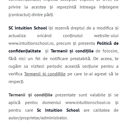
privire la acestea și reprezintă întreaga înțelegere
(contractul) dintre părți.
SC Intuition School
își rezervă dreptul de a modifica și
actualiza oricând conținutul website-ului
www.intuitionschool.ro, precum și prezenta
Politică de
confidențialitate
și
Termenii și condițiile
de folosire,
fără nici un fel de notificare prealabilă. De aceea, te
rugăm sa vizitezi periodic această secțiune pentru a
verifica
Termenii și condițiile
pe care le-ai agreat să le
respecți.
Termenii și condițiile
prezentate sunt valabile și se
aplică pentru domeniul www.intuitionschool.ro și
pentru care
Sc Intuition School
are calitatea de
autor/proprietar/administrator.