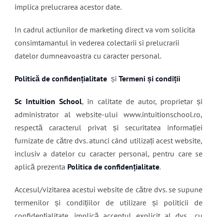
implica prelucrarea acestor date.
In cadrul actiunilor de marketing direct va vom solicita
consimtamantul in vederea colectarii si prelucrarii
datelor dumneavoastra cu caracter personal.
Politică de confidențialitate
și
Termeni și condiții
Sc Intuition School
, în calitate de autor, proprietar și
administrator al website-ului www.intuitionschool.ro,
respectă caracterul privat și securitatea informației
furnizate de către dvs. atunci când utilizați acest website,
inclusiv a datelor cu caracter personal, pentru care se
aplică prezenta
Politica de confidențialitate
.
Accesul/vizitarea acestui website de către dvs. se supune
termenilor și condițiilor de utilizare și politicii de
confidențialitate, implică acceptul explicit al dvs., cu