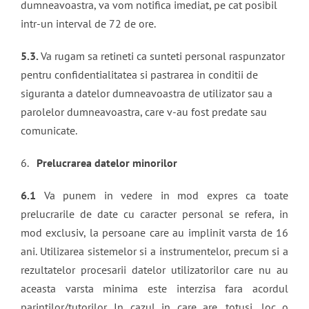
dumneavoastra, va vom notifica imediat, pe cat posibil
intr-un interval de 72 de ore.
5.3.
Va rugam sa retineti ca sunteti personal raspunzator
pentru confidentialitatea si pastrarea in conditii de
siguranta a datelor dumneavoastra de utilizator sau a
parolelor dumneavoastra, care v-au fost predate sau
comunicate.
6.
Prelucrarea datelor minorilor
6.1
Va punem in vedere in mod expres ca toate
prelucrarile de date cu caracter personal se refera, in
mod exclusiv, la persoane care au implinit varsta de 16
ani. Utilizarea sistemelor si a instrumentelor, precum si a
rezultatelor procesarii datelor utilizatorilor care nu au
aceasta varsta minima este interzisa fara acordul
parintilor/tutorilor. In cazul in care are, totusi, loc o