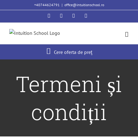
Skip
+40744624791
|
office@intuitionschool.ro
to
Facebook
Twitter
YouTube
Instagram
content
Cere oferta de preţ
Termeni și
condiții