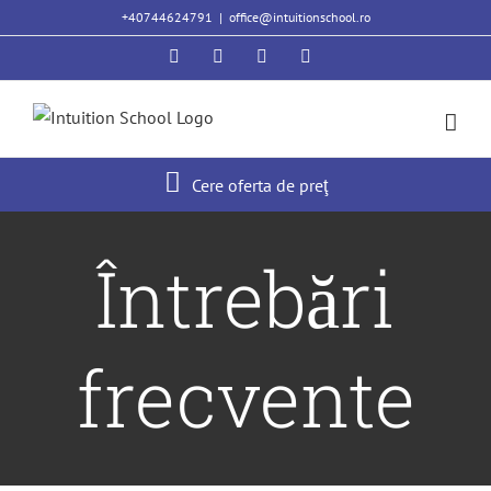
Skip
+40744624791
|
office@intuitionschool.ro
to
Facebook
Twitter
YouTube
Instagram
content
Cere oferta de preţ
Întrebări
frecvente