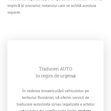
implică și onorariul notarului care se achită acestuia
separat.
Traduceri AUTO
în regim de urgență
În vederea înmatriculării vehiculelor pe
teritoriul României, vă oferim servicii de
traducere autorizata si/sau legalizata a actelor
vehiculelor din următoarele limbi:
engleza,