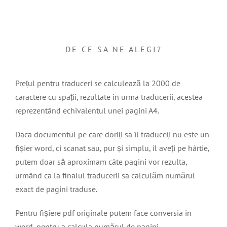
DE CE SA NE ALEGI?
Prețul pentru traduceri se calculează la 2000 de
caractere cu spații, rezultate în urma traducerii, acestea
reprezentând echivalentul unei pagini A4.
Daca documentul pe care doriți sa îl traduceți nu este un
fișier word, ci scanat sau, pur și simplu, îl aveți pe hârtie,
putem doar să aproximam câte pagini vor rezulta,
urmând ca la finalul traducerii sa calculăm numărul
exact de pagini traduse.
Pentru fișiere pdf originale putem face conversia în
word, pentru a calcula numărul de pagini.