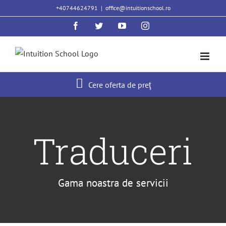
Skip
+40744624791
|
office@intuitionschool.ro
to
Facebook
Twitter
YouTube
Instagram
content
Cere oferta de preţ
Traduceri
Gama noastra de servicii